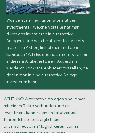
Was versteht man unter alternativen
Investments? Welche Vorteile hat man
durch das Investieren in alternative
Anlagen? Und welche alternative Assets
gibt es zu Aktien, Immobilien und dem
Sparbuch? All das und noch mehr wird man
in diesem Artikel erfahren. Außerdem
werde ich konkrete Anbieter vorstellen, bei
denen man in eine alternative Anlage
investieren kann.
ACHTUNG: Alternative Anlagen sind immer
mit einem Risiko verbunden und ein
Investment kann zu einem Totalverlust
führen. Ich stelle lediglich die
unterschiedlichen Möglichkeiten vor, es