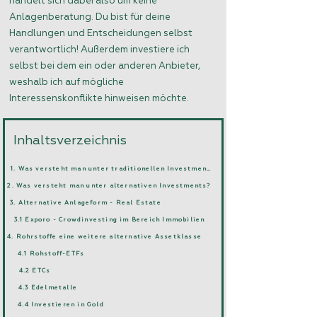
handelt sich dabei also um keine
Anlagenberatung. Du bist für deine
Handlungen und Entscheidungen selbst
verantwortlich! Außerdem investiere ich
selbst bei dem ein oder anderen Anbieter,
weshalb ich auf mögliche
Interessenskonflikte hinweisen möchte.
Inhaltsverzeichnis
1. Was versteht man unter traditionellen Investments?
2. Was versteht man unter alternativen Investments?
3. Alternative Anlageform - Real Estate
3.1 Exporo - Crowdinvesting im Bereich Immobilien
4. Rohrstoffe eine weitere alternative Assetklasse
4.1 Rohstoff-ETFs
4.2 ETCs
4.3 Edelmetalle
4.4 Investieren in Gold