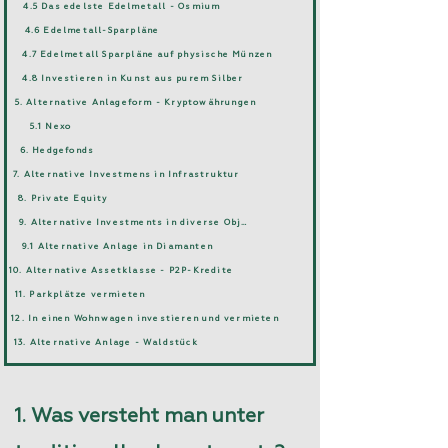
4.5 Das edelste Edelmetall - Osmium
4.6 Edelmetall-Sparpläne
4.7 Edelmetall Sparpläne auf physische Münzen
4.8 Investieren in Kunst aus purem Silber
5. Alternative Anlageform - Kryptowährungen
5.1 Nexo
6. Hedgefonds
7. Alternative Investmens in Infrastruktur
8. Private Equity
9. Alternative Investments in diverse Objekte
9.1 Alternative Anlage in Diamanten
10. Alternative Assetklasse - P2P-Kredite
11. Parkplätze vermieten
12. In einen Wohnwagen investieren und vermieten
13. Alternative Anlage - Waldstück
1. Was versteht man unter